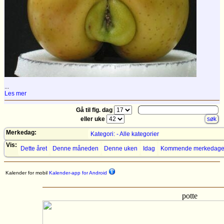
...
Les mer
Gå til flg. dag
eller uke
Merkedag:
Kategori: - Alle kategorier
Vis:
Dette året
Denne måneden
Denne uken
Idag
Kommende merkedage
Kalender for mobil
Kalender-app for Android
potte