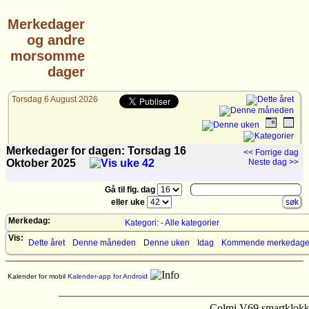
Merkedager
og andre
morsomme
dager
Torsdag 6 August 2026
Merkedager for dagen: Torsdag 16
<< Forrige dag
Oktober
2025
Neste dag >>
Gå til flg. dag
eller uke
Merkedag:
Kategori: - Alle kategorier
Vis:
Dette året
Denne måneden
Denne uken
Idag
Kommende merkedage
Kalender for mobil
Kalender-app for Android
Colmi V69 smartklok