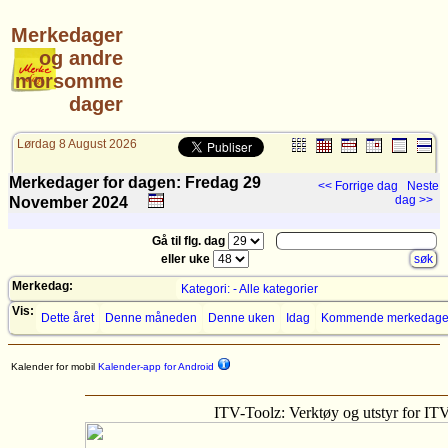
Merkedager
og andre
morsomme
dager
Lørdag 8 August 2026
Merkedager for dagen: Fredag 29
<< Forrige dag
Neste
dag >>
November
2024
Gå til flg. dag
eller uke
Merkedag:
Kategori: - Alle kategorier
Vis:
Dette året
Denne måneden
Denne uken
Idag
Kommende merkedage
Kalender for mobil
Kalender-app for Android
ITV-Toolz: Verktøy og utstyr for IT