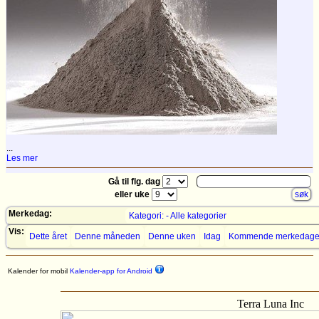
...
Les mer
Gå til flg. dag
eller uke
Merkedag:
Kategori: - Alle kategorier
Vis:
Dette året
Denne måneden
Denne uken
Idag
Kommende merkedage
Kalender for mobil
Kalender-app for Android
Terra Luna Inc