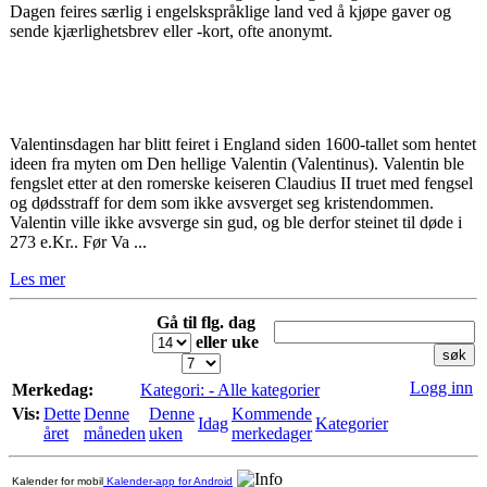
Dagen feires særlig i engelskspråklige land ved å kjøpe gaver og
sende kjærlighetsbrev eller -kort, ofte anonymt.
Valentinsdagen har blitt feiret i England siden 1600-tallet som hentet
ideen fra myten om Den hellige Valentin (Valentinus). Valentin ble
fengslet etter at den romerske keiseren Claudius II truet med fengsel
og dødsstraff for dem som ikke avsverget seg kristendommen.
Valentin ville ikke avsverge sin gud, og ble derfor steinet til døde i
273 e.Kr.. Før Va ...
Les mer
Gå til flg. dag
eller uke
Logg inn
Merkedag:
Kategori: - Alle kategorier
Vis:
Dette
Denne
Denne
Kommende
Idag
Kategorier
året
måneden
uken
merkedager
Kalender for mobil
Kalender-app for Android