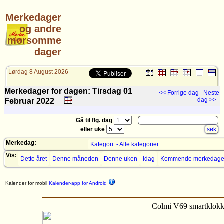
Merkedager
og andre
morsomme
dager
Lørdag 8 August 2026
Merkedager for dagen: Tirsdag 01
<< Forrige dag
Neste
dag >>
Februar
2022
Gå til flg. dag
eller uke
Merkedag:
Kategori: - Alle kategorier
Vis:
Dette året
Denne måneden
Denne uken
Idag
Kommende merkedage
Kalender for mobil
Kalender-app for Android
Colmi V69 smartklok