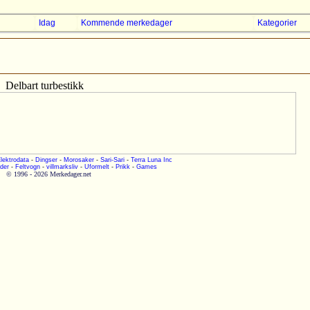
Idag
Kommende merkedager
Kategorier
Delbart turbestikk
lektrodata
-
Dingser
-
Morosaker
-
Sari-Sari
-
Terra Luna Inc
der
-
Feltvogn
-
villmarksliv
-
Uformelt
-
Prikk
-
Games
© 1996 - 2026 Merkedager.net