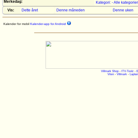
Merkedag:
Kategori: - Alle kategorier
Vis:
Dette året
Denne måneden
Denne uken
Kalender for mobil
Kalender-app for Android
Villmark Shop
-
ITV-Toolz
-
E
Viten
-
Villmark
-
Laplan