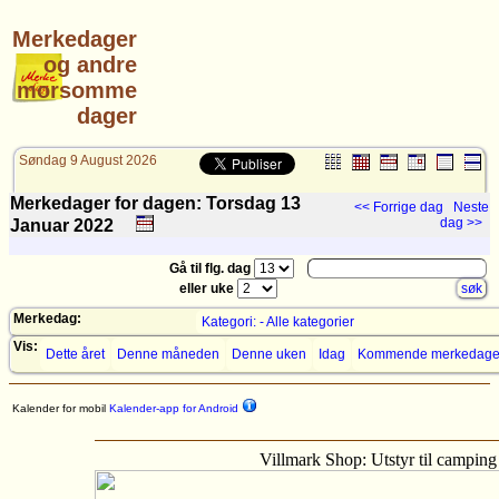
Merkedager
og andre
morsomme
dager
Søndag 9 August 2026
Merkedager for dagen: Torsdag 13
<< Forrige dag
Neste
dag >>
Januar
2022
Gå til flg. dag
eller uke
Merkedag:
Kategori: - Alle kategorier
Vis:
Dette året
Denne måneden
Denne uken
Idag
Kommende merkedage
Kalender for mobil
Kalender-app for Android
Villmark Shop: Utstyr til camping o