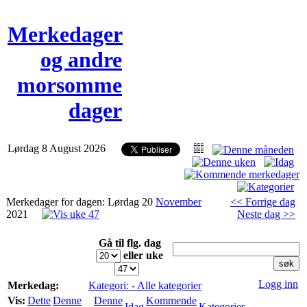
Merkedager
og andre
morsomme
dager
Lørdag 8 August 2026
Merkedager for dagen: Lørdag 20
November
<< Forrige dag
2021
Neste dag >>
Gå til flg. dag
eller uke
Logg inn
Merkedag:
Kategori: - Alle kategorier
Vis:
Dette
Denne
Denne
Kommende
Idag
Kategorier