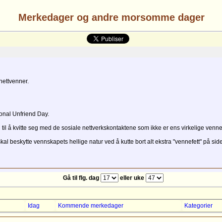
Merkedager og andre morsomme dager
nettvenner.
onal Unfriend Day.
l å kvitte seg med de sosiale nettverkskontaktene som ikke er ens virkelige venne
 beskytte vennskapets hellige natur ved å kutte bort alt ekstra "vennefett" på sid
Gå til flg. dag
eller uke
Idag
Kommende merkedager
Kategorier