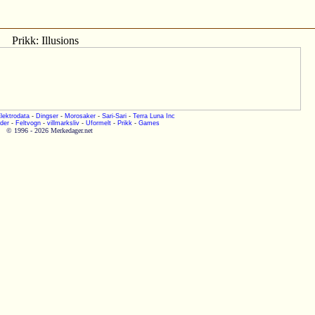
Prikk: Illusions
lektrodata
-
Dingser
-
Morosaker
-
Sari-Sari
-
Terra Luna Inc
der
-
Feltvogn
-
villmarksliv
-
Uformelt
-
Prikk
-
Games
© 1996 - 2026 Merkedager.net