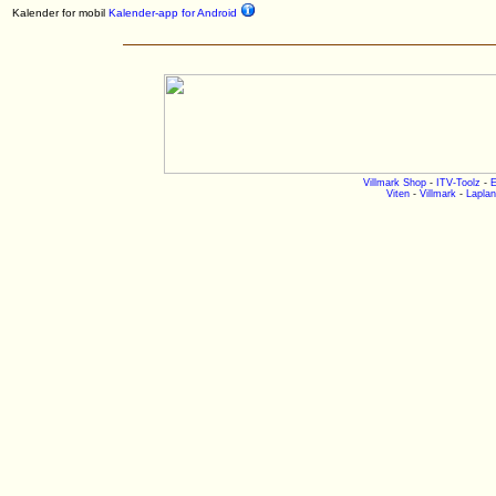
Kalender for mobil
Kalender-app for Android
Villmark Shop
-
ITV-Toolz
-
E
Viten
-
Villmark
-
Laplan