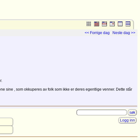
<< Forrige dag
Neste dag >>
r.
ene sine , som okkuperes av folk som ikke er deres egentlige venner. Dette står
Logg inn