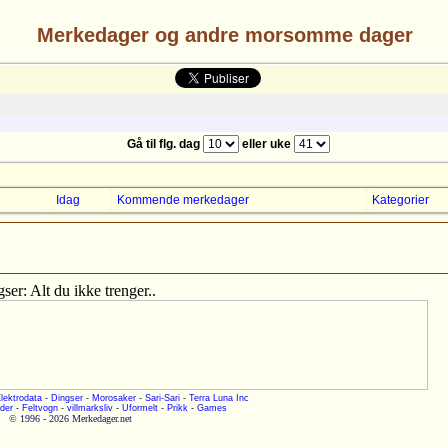
Merkedager og andre morsomme dager
Gå til flg. dag
eller uke
Idag
Kommende merkedager
Kategorier
ser: Alt du ikke trenger..
lektrodata
-
Dingser
-
Morosaker
-
Sari-Sari
-
Terra Luna Inc
der
-
Feltvogn
-
villmarksliv
-
Uformelt
-
Prikk
-
Games
© 1996 - 2026 Merkedager.net