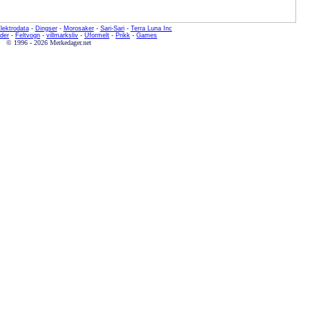
lektrodata
-
Dingser
-
Morosaker
-
Sari-Sari
-
Terra Luna Inc
der
-
Feltvogn
-
villmarksliv
-
Uformelt
-
Prikk
-
Games
© 1996 - 2026 Merkedager.net