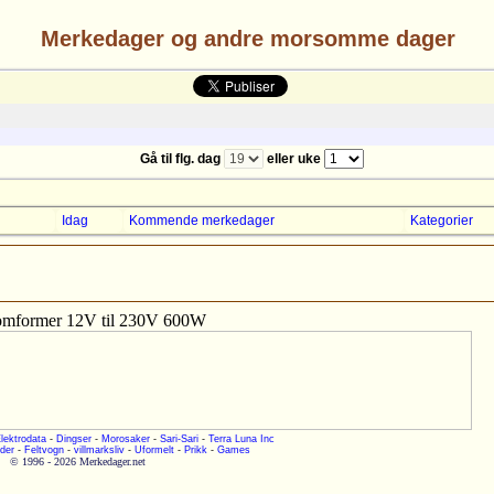
Merkedager og andre morsomme dager
Gå til flg. dag
eller uke
Idag
Kommende merkedager
Kategorier
/omformer 12V til 230V 600W
lektrodata
-
Dingser
-
Morosaker
-
Sari-Sari
-
Terra Luna Inc
der
-
Feltvogn
-
villmarksliv
-
Uformelt
-
Prikk
-
Games
© 1996 - 2026 Merkedager.net