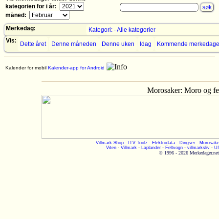
kategorien for i år:
måned:
Merkedag:
Kategori: - Alle kategorier
Vis:
Dette året
Denne måneden
Denne uken
Idag
Kommende merkedage
Kalender for mobil
Kalender-app for Android
Morosaker: Moro og fe
Villmark Shop
-
ITV-Toolz
-
Elektrodata
-
Dingser
-
Morosake
Viten
-
Villmark
-
Laplander
-
Feltvogn
-
villmarksliv
-
Uf
© 1996 - 2026 Merkedager.net