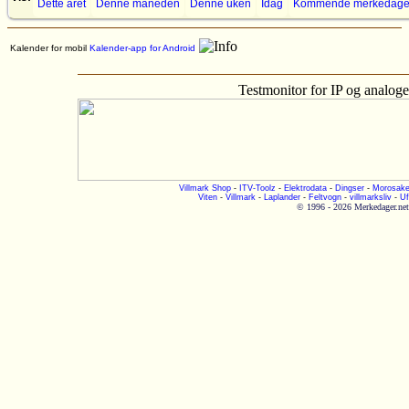
Dette året
Denne måneden
Denne uken
Idag
Kommende merkedage
Kalender for mobil
Kalender-app for Android
Testmonitor for IP og analog
Villmark Shop
-
ITV-Toolz
-
Elektrodata
-
Dingser
-
Morosake
Viten
-
Villmark
-
Laplander
-
Feltvogn
-
villmarksliv
-
Uf
© 1996 - 2026 Merkedager.net