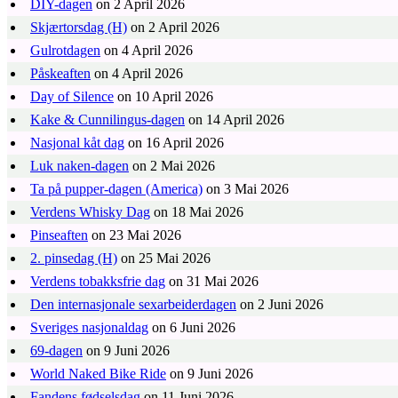
DIY-dagen
on 2 April 2026
Skjærtorsdag (H)
on 2 April 2026
Gulrotdagen
on 4 April 2026
Påskeaften
on 4 April 2026
Day of Silence
on 10 April 2026
Kake & Cunnilingus-dagen
on 14 April 2026
Nasjonal kåt dag
on 16 April 2026
Luk naken-dagen
on 2 Mai 2026
Ta på pupper-dagen (America)
on 3 Mai 2026
Verdens Whisky Dag
on 18 Mai 2026
Pinseaften
on 23 Mai 2026
2. pinsedag (H)
on 25 Mai 2026
Verdens tobakksfrie dag
on 31 Mai 2026
Den internasjonale sexarbeiderdagen
on 2 Juni 2026
Sveriges nasjonaldag
on 6 Juni 2026
69-dagen
on 9 Juni 2026
World Naked Bike Ride
on 9 Juni 2026
Fandens fødselsdag
on 11 Juni 2026